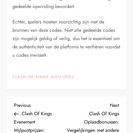
gedeelde opwinding bevordert.
Echter, spelers moeten voorzichtig zijn met de
bronnen van deze codes. Niet alle gedeelde codes
zijn mogelijk geldig of veilig, dus het is essentieel om
de authenticiteit van de platforms te verifiëren voordat
u codes inwisselt.
CLASH OF KINGS GIFTCODES
P
Previous
Next
Previous
Next
Post
Post
Clash Of Kings
Clash Of Kings
o
Evenement
Oplaadbonussen:
Mijlpuntprijzen:
Vergelijkingen met andere