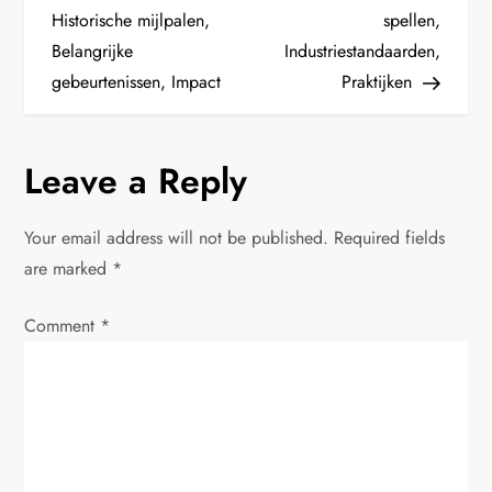
s
Historische mijlpalen,
spellen,
t
Belangrijke
Industriestandaarden,
gebeurtenissen, Impact
Praktijken
n
a
Leave a Reply
v
Your email address will not be published.
Required fields
i
are marked
*
g
Comment
*
a
t
i