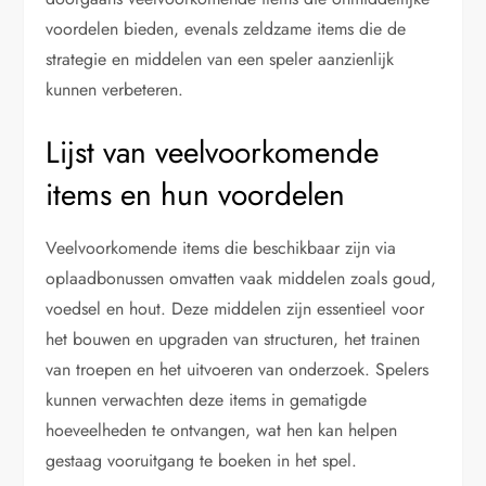
voordelen bieden, evenals zeldzame items die de
strategie en middelen van een speler aanzienlijk
kunnen verbeteren.
Lijst van veelvoorkomende
items en hun voordelen
Veelvoorkomende items die beschikbaar zijn via
oplaadbonussen omvatten vaak middelen zoals goud,
voedsel en hout. Deze middelen zijn essentieel voor
het bouwen en upgraden van structuren, het trainen
van troepen en het uitvoeren van onderzoek. Spelers
kunnen verwachten deze items in gematigde
hoeveelheden te ontvangen, wat hen kan helpen
gestaag vooruitgang te boeken in het spel.