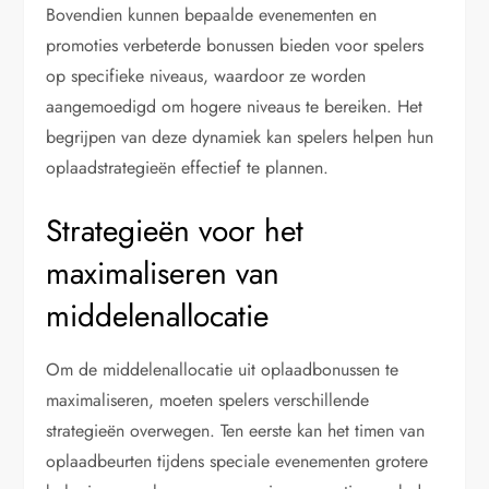
Bovendien kunnen bepaalde evenementen en
promoties verbeterde bonussen bieden voor spelers
op specifieke niveaus, waardoor ze worden
aangemoedigd om hogere niveaus te bereiken. Het
begrijpen van deze dynamiek kan spelers helpen hun
oplaadstrategieën effectief te plannen.
Strategieën voor het
maximaliseren van
middelenallocatie
Om de middelenallocatie uit oplaadbonussen te
maximaliseren, moeten spelers verschillende
strategieën overwegen. Ten eerste kan het timen van
oplaadbeurten tijdens speciale evenementen grotere