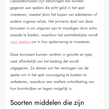
Oplaadbonussen zijn beloningen die worden
gegeven aan spelers die echt geld in het spel
investeren, meestal door het kopen van edelstenen of
andere in-game valuta. Het primaire doel van deze
bonussen is om uitgaven aan te moedigen door extra
waarde te bieden, waardoor het aantrekkelijker wordt
voor spelers
om in hun spelervaring te investeren.
Deze bonussen kunnen variëren in grootte en type,
vaak afhankelijk van het bedrag dat wordt
uitgegeven. Ze dienen om het vermogen van de
speler om in het spel vooruitgang te boeken te
verbeteren, waardoor een snellere ontwikkeling van
hun koninkrijken en legers mogelijk is.
Soorten middelen die zijn