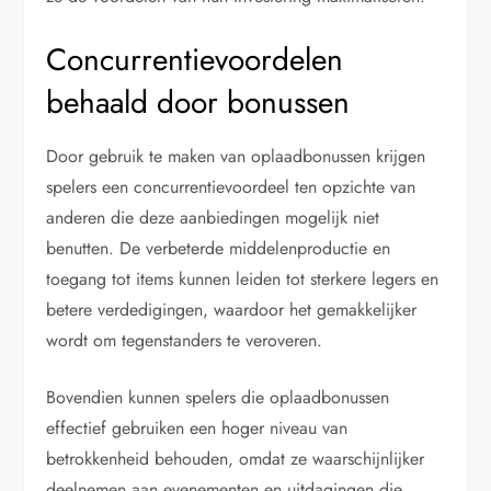
Concurrentievoordelen
behaald door bonussen
Door gebruik te maken van oplaadbonussen krijgen
spelers een concurrentievoordeel ten opzichte van
anderen die deze aanbiedingen mogelijk niet
benutten. De verbeterde middelenproductie en
toegang tot items kunnen leiden tot sterkere legers en
betere verdedigingen, waardoor het gemakkelijker
wordt om tegenstanders te veroveren.
Bovendien kunnen spelers die oplaadbonussen
effectief gebruiken een hoger niveau van
betrokkenheid behouden, omdat ze waarschijnlijker
deelnemen aan evenementen en uitdagingen die