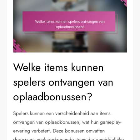
Welke items kunnen
spelers ontvangen van
oplaadbonussen?
Spelers kunnen een verscheidenheid aan items
ontvangen van oplaadbonussen, wat hun gameplay-
ervaring verbetert. Deze bonussen omvatten
doorgaans veelvoorkomende items die onmiddellijke