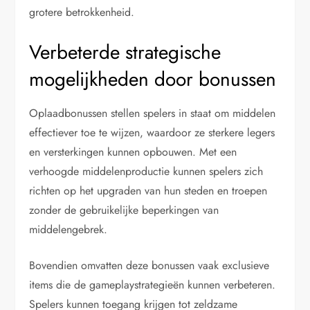
grotere betrokkenheid.
Verbeterde strategische
mogelijkheden door bonussen
Oplaadbonussen stellen spelers in staat om middelen
effectiever toe te wijzen, waardoor ze sterkere legers
en versterkingen kunnen opbouwen. Met een
verhoogde middelenproductie kunnen spelers zich
richten op het upgraden van hun steden en troepen
zonder de gebruikelijke beperkingen van
middelengebrek.
Bovendien omvatten deze bonussen vaak exclusieve
items die de gameplaystrategieën kunnen verbeteren.
Spelers kunnen toegang krijgen tot zeldzame