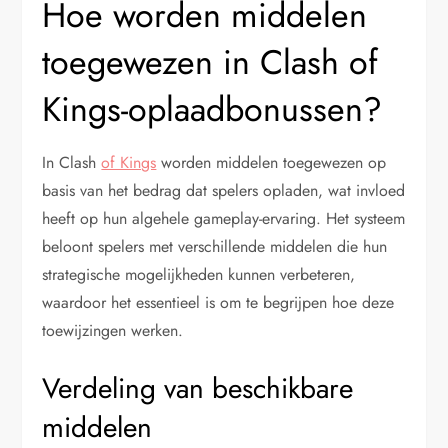
Hoe worden middelen
toegewezen in Clash of
Kings-oplaadbonussen?
In Clash
of Kings
worden middelen toegewezen op
basis van het bedrag dat spelers opladen, wat invloed
heeft op hun algehele gameplay-ervaring. Het systeem
beloont spelers met verschillende middelen die hun
strategische mogelijkheden kunnen verbeteren,
waardoor het essentieel is om te begrijpen hoe deze
toewijzingen werken.
Verdeling van beschikbare
middelen