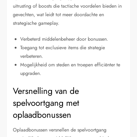
uitrusting of boosts die tactische voordelen bieden in
gevechten, wat leidt tot meer doordachte en
strategische gameplay.
Verbeterd middelenbeheer door bonussen.
Toegang tot exclusieve items die strategie
verbeteren.
Mogelijkheid om steden en troepen efficiënter te
upgraden.
Versnelling van de
spelvoortgang met
oplaadbonussen
Oplaadbonussen versnellen de spelvoortgang