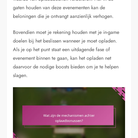
gaten houden van deze evenementen kan de
beloningen die je ontvangt aanzienlijk verhogen.
Bovendien moet je rekening houden met je in-game
doelen bij het beslissen wanneer je moet opladen.
Als je op het punt staat een uitdagende fase of
evenement binnen te gaan, kan het opladen net
daarvoor de nodige boosts bieden om je te helpen
slagen.