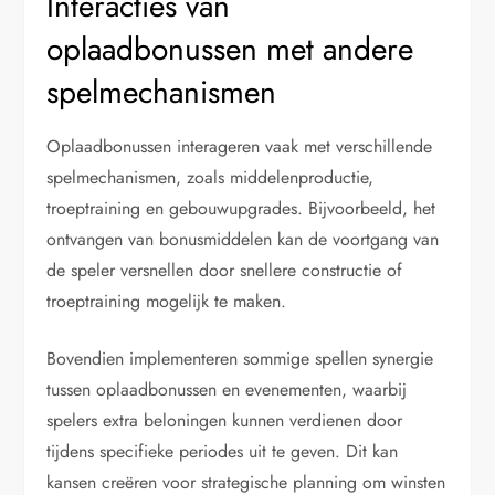
Interacties van
oplaadbonussen met andere
spelmechanismen
Oplaadbonussen interageren vaak met verschillende
spelmechanismen, zoals middelenproductie,
troeptraining en gebouwupgrades. Bijvoorbeeld, het
ontvangen van bonusmiddelen kan de voortgang van
de speler versnellen door snellere constructie of
troeptraining mogelijk te maken.
Bovendien implementeren sommige spellen synergie
tussen oplaadbonussen en evenementen, waarbij
spelers extra beloningen kunnen verdienen door
tijdens specifieke periodes uit te geven. Dit kan
kansen creëren voor strategische planning om winsten