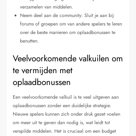
verzamelen van middelen.
Neem deel aan de community: Sluit je aan bij
forums of groepen om van andere spelers te leren
over de beste manieren om oplaadbonussen te
benutten.
Veelvoorkomende valkuilen om
te vermijden met
oplaadbonussen
Een veelvoorkomende valkuil is te veel uitgeven aan
oplaadbonussen zonder een duidelijke strategie.
Nieuwe spelers kunnen zich onder druk gezet voelen
om meer uit te geven dan nodig is, wat leidt tot
verspilde middelen. Het is cruciaal om een budget