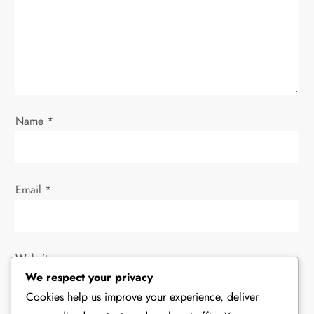
i
o
n
Name
*
Email
*
Website
We respect your privacy
Cookies help us improve your experience, deliver