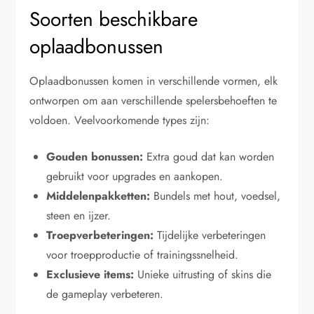
Soorten beschikbare
oplaadbonussen
Oplaadbonussen komen in verschillende vormen, elk
ontworpen om aan verschillende spelersbehoeften te
voldoen. Veelvoorkomende types zijn:
Gouden bonussen:
Extra goud dat kan worden
gebruikt voor upgrades en aankopen.
Middelenpakketten:
Bundels met hout, voedsel,
steen en ijzer.
Troepverbeteringen:
Tijdelijke verbeteringen
voor troepproductie of trainingssnelheid.
Exclusieve items:
Unieke uitrusting of skins die
de gameplay verbeteren.