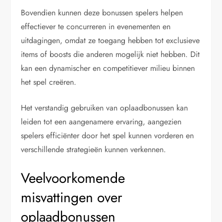
Bovendien kunnen deze bonussen spelers helpen
effectiever te concurreren in evenementen en
uitdagingen, omdat ze toegang hebben tot exclusieve
items of boosts die anderen mogelijk niet hebben. Dit
kan een dynamischer en competitiever milieu binnen
het spel creëren.
Het verstandig gebruiken van oplaadbonussen kan
leiden tot een aangenamere ervaring, aangezien
spelers efficiënter door het spel kunnen vorderen en
verschillende strategieën kunnen verkennen.
Veelvoorkomende
misvattingen over
oplaadbonussen