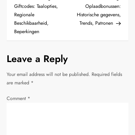
o
Giftcodes: Taalopties,
Oplaadbonussen:
Regionale
Historische gegevens,
s
Beschikbaarheid,
Trends, Patronen
t
Beperkingen
n
Leave a Reply
a
v
Your email address will not be published.
Required fields
are marked
*
i
Comment
*
g
a
t